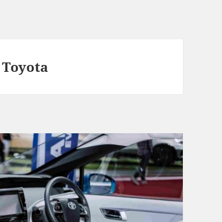
 Toyota