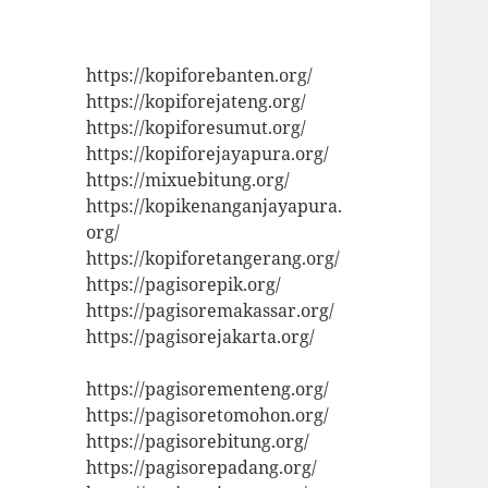
https://kopiforebanten.org/
https://kopiforejateng.org/
https://kopiforesumut.org/
https://kopiforejayapura.org/
https://mixuebitung.org/
https://kopikenanganjayapura.
org/
https://kopiforetangerang.org/
https://pagisorepik.org/
https://pagisoremakassar.org/
https://pagisorejakarta.org/
https://pagisorementeng.org/
https://pagisoretomohon.org/
https://pagisorebitung.org/
https://pagisorepadang.org/