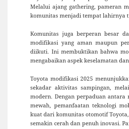
Melalui ajang gathering, pameran mo
komunitas menjadi tempat lahirnya t
Komunitas juga berperan besar dal
modifikasi yang aman maupun pera
diikuti. Ini membuktikan bahwa mod
mengabaikan aspek keselamatan dan l
Toyota modifikasi 2025 menunjukka
sekadar aktivitas sampingan, mela
modern. Dengan perpaduan antara mo
mewah, pemanfaatan teknologi mobi
kuat dari komunitas otomotif Toyota,
semakin cerah dan penuh inovasi. Pa