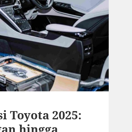
i Toyota 2025:
gan hingga