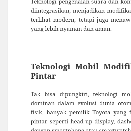
Teknologi pengenalan suara dan kon
diintegrasikan, menjadikan modifika
terlihat modern, tetapi juga mena
yang lebih nyaman dan aman.
Teknologi Mobil Modifi
Pintar
Tak bisa dipungkiri, teknologi mo
dominan dalam evolusi dunia otom
fisik, banyak pemilik Toyota yang 
pintar seperti head-up display, das
dengan smartphone atau smartwatch