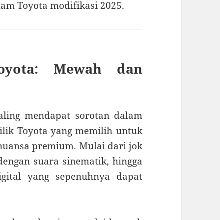
lam Toyota modifikasi 2025.
Toyota: Mewah dan
paling mendapat sorotan dalam
milik Toyota yang memilih untuk
uansa premium. Mulai dari jok
o dengan suara sinematik, hingga
igital yang sepenuhnya dapat