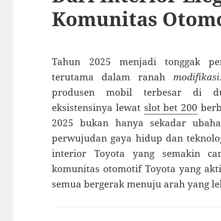
Komunitas Otomot
Tahun 2025 menjadi tonggak pen
terutama dalam ranah
modifikasi
produsen mobil terbesar di d
eksistensinya lewat
slot bet 200
berb
2025 bukan hanya sekadar ubahan
perwujudan gaya hidup dan teknolog
interior Toyota yang semakin ca
komunitas otomotif Toyota yang akt
semua bergerak menuju arah yang leb