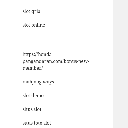
slot qris
slot online
https://honda-
pangandaran.com/bonus-new-
member/
mahjong ways
slot demo
situs slot
situs toto slot