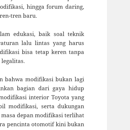
difikasi, hingga forum daring,
ren-tren baru.
am edukasi, baik soal teknik
turan lalu lintas yang harus
ifikasi bisa tetap keren tanpa
egalitas.
n bahwa modifikasi bukan lagi
inkan bagian dari gaya hidup
difikasi interior Toyota yang
l modifikasi, serta dukungan
 masa depan modifikasi terlihat
ra pencinta otomotif kini bukan