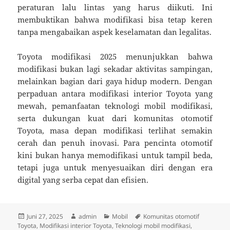
peraturan lalu lintas yang harus diikuti. Ini
membuktikan bahwa modifikasi bisa tetap keren
tanpa mengabaikan aspek keselamatan dan legalitas.
Toyota modifikasi 2025 menunjukkan bahwa
modifikasi bukan lagi sekadar aktivitas sampingan,
melainkan bagian dari gaya hidup modern. Dengan
perpaduan antara modifikasi interior Toyota yang
mewah, pemanfaatan teknologi mobil modifikasi,
serta dukungan kuat dari komunitas otomotif
Toyota, masa depan modifikasi terlihat semakin
cerah dan penuh inovasi. Para pencinta otomotif
kini bukan hanya memodifikasi untuk tampil beda,
tetapi juga untuk menyesuaikan diri dengan era
digital yang serba cepat dan efisien.
Diposkan
Penulis
Kategori
Tag
Juni 27, 2025
admin
Mobil
Komunitas otomotif
pada
Toyota
,
Modifikasi interior Toyota
,
Teknologi mobil modifikasi
,