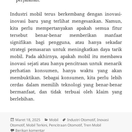
Industri mobil terus berkembang dengan inovasi-
inovasi baru yang terlihat mengesankan. Namun,
kita perlu mempertanyakan apakah semua fitur
tersebut benar-benar memberikan manfaat
signifikan bagi pengguna, atau hanya sekadar
strategi pemasaran untuk meningkatkan daya tarik
mobil. Pada akhirnya, apakah mobil itu membawa
inovasi sejati atau hanya pencitraan untuk menarik
perhatian konsumen, hanya waktu yang akan
membuktikan. Sebagai konsumen, kita perlu lebih
cerdas dalam memilih teknologi yang benar-benar
bermanfaat, dan tidak terbuai oleh klaim yang
berlebihan.
Diposkan
Kategori
Tag
Maret 18, 2025
Mobil
Industri Otomotif
,
Inovasi
pada
Otomotif
,
Mobil Terkini
,
Pencitraan Otomotif
,
Tren Mobil
untuk Mobil: Inovasi Atau Cuma Pencitraan Buat Nge
Berikan komentar