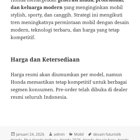
dan keluarga modern
yang menginginkan mobil
stylish, sporty, dan canggih. Strategi ini mengikuti
tren meningkatnya permintaan mobil dengan desain
modern, teknologi terbaru, dan harga yang tetap
kompetitif.
Harga dan Ketersediaan
Harga resmi akan diumumkan per model, namun
Honda memastikan tetap kompetitif untuk berbagai
segmen konsumen. Pre-order telah dibuka di dealer
resmi seluruh Indonesia.
Diposkan
Penulis
Kategori
Tag
Januari 24, 2026
admin
Mobil
desain futuristik
pada
Honda
,
fitur Honda terbaru
,
Honda 2026
,
Honda desain baru
,
honda