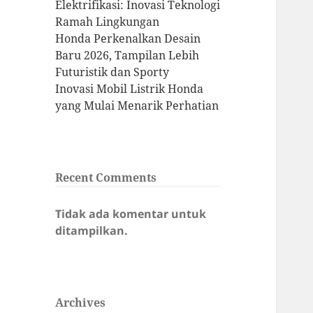
Elektrifikasi: Inovasi Teknologi
Ramah Lingkungan
Honda Perkenalkan Desain
Baru 2026, Tampilan Lebih
Futuristik dan Sporty
Inovasi Mobil Listrik Honda
yang Mulai Menarik Perhatian
Recent Comments
Tidak ada komentar untuk
ditampilkan.
Archives