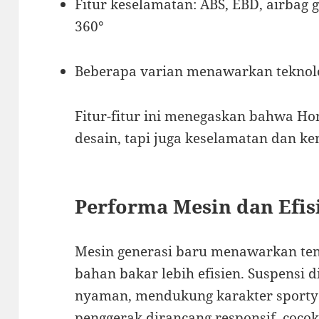
Fitur keselamatan: ABS, EBD, airbag 
360°
Beberapa varian menawarkan teknol
Fitur-fitur ini menegaskan bahwa Ho
desain, tapi juga keselamatan dan 
Performa Mesin dan Efis
Mesin generasi baru menawarkan te
bahan bakar lebih efisien. Suspensi d
nyaman, mendukung karakter sporty m
penggerak dirancang responsif, coc