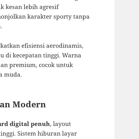
 kesan lebih agresif
onjolkan karakter sporty tanpa
.
gkatkan efisiensi aerodinamis,
ju di kecepatan tinggi. Warna
san premium, cocok untuk
ga muda.
dan Modern
rd digital penuh
, layout
inggi. Sistem hiburan layar