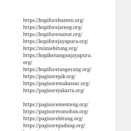
https://kopiforebanten.org/
https://kopiforejateng.org/
https://kopiforesumut.org/
https://kopiforejayapura.org/
https://mixuebitung.org/
https://kopikenanganjayapura.
org/
https://kopiforetangerang.org/
https://pagisorepik.org/
https://pagisoremakassar.org/
https://pagisorejakarta.org/
https://pagisorementeng.org/
https://pagisoretomohon.org/
https://pagisorebitung.org/
https://pagisorepadang.org/