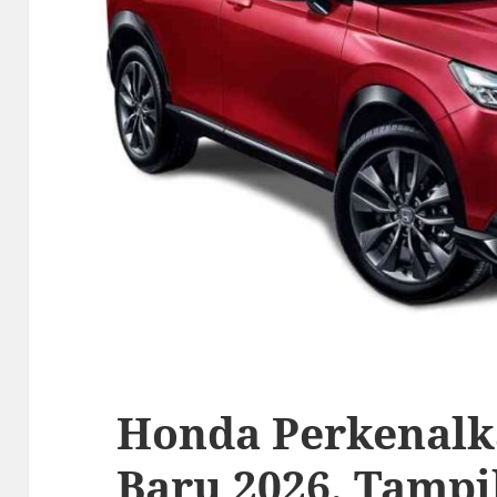
Honda Perkenalk
Baru 2026, Tampi