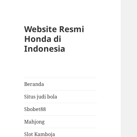
Website Resmi
Honda di
Indonesia
Beranda
Situs judi bola
Sbobet88
Mahjong
Slot Kamboja