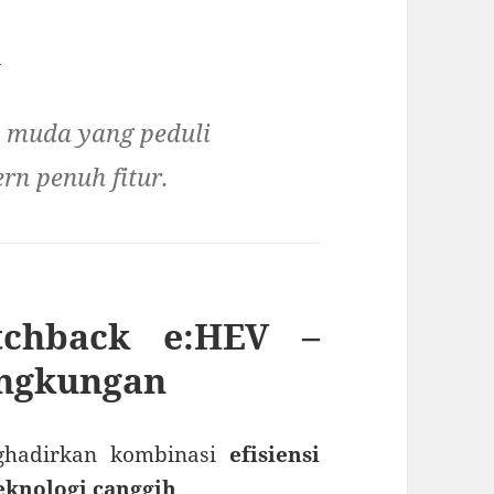
a
a muda yang peduli
rn penuh fitur.
tchback e:HEV –
ngkungan
ghadirkan kombinasi
efisiensi
eknologi canggih
.