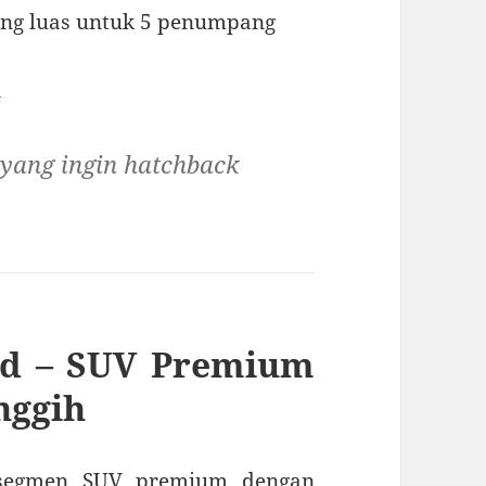
ang luas untuk 5 penumpang
a
 yang ingin hatchback
id – SUV Premium
nggih
segmen SUV premium dengan