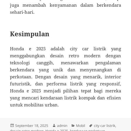
juga menambah kenyamanan dalam berkendara
sehari-hari.
Kesimpulan
Honda e 2025 adalah city car listrik yang
menggabungkan desain retro modern dengan
teknologi canggih, menawarkan pengalaman
berkendara yang unik dan menyenangkan di
perkotaan. Dengan desain yang menarik, interior
futuristik, dan performa listrik yang responsif,
Honda e 2025 menjadi pilihan tepat bagi mereka
yang mencari kendaraan listrik kompak dan efisien
untuk mobilitas urban.
Diposkan
Penulis
Kategori
Tag
September 18, 2025
admin
Mobil
city car listrik
,
pada
desain retro modern
,
Honda e 2025
,
kendaraan perkotaan
,