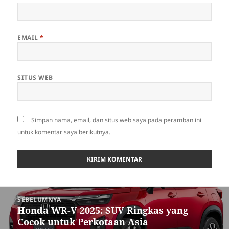
EMAIL
*
SITUS WEB
Simpan nama, email, dan situs web saya pada peramban ini
untuk komentar saya berikutnya.
Navigasi
SEBELUMNYA
pos
Honda WR-V 2025: SUV Ringkas yang
Pos
Cocok untuk Perkotaan Asia
sebelumnya: