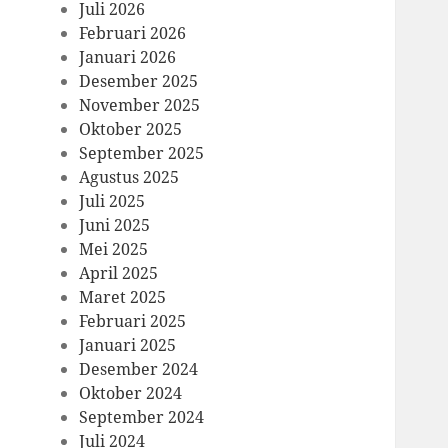
Juli 2026
Februari 2026
Januari 2026
Desember 2025
November 2025
Oktober 2025
September 2025
Agustus 2025
Juli 2025
Juni 2025
Mei 2025
April 2025
Maret 2025
Februari 2025
Januari 2025
Desember 2024
Oktober 2024
September 2024
Juli 2024