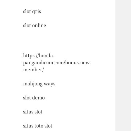
slot qris
slot online
https://honda-
pangandaran.com/bonus-new-
member/
mahjong ways
slot demo
situs slot
situs toto slot