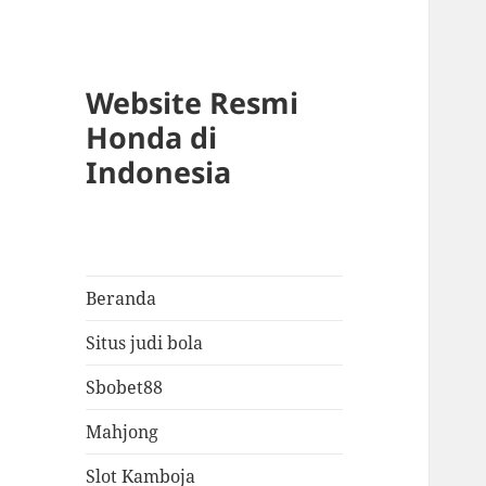
Website Resmi
Honda di
Indonesia
Beranda
Situs judi bola
Sbobet88
Mahjong
Slot Kamboja