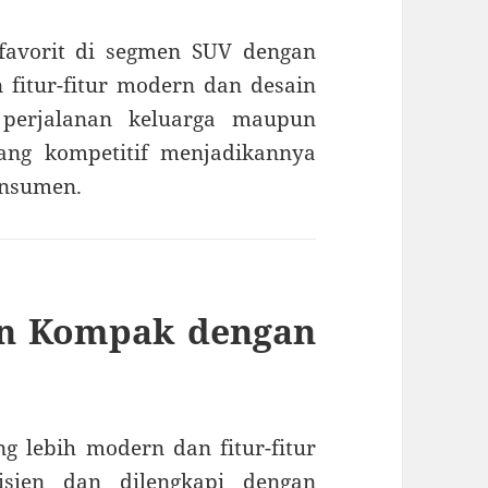
favorit di segmen SUV dengan
 fitur-fitur modern dan desain
 perjalanan keluarga maupun
ang kompetitif menjadikannya
onsumen.
dan Kompak dengan
g lebih modern dan fitur-fitur
fisien dan dilengkapi dengan