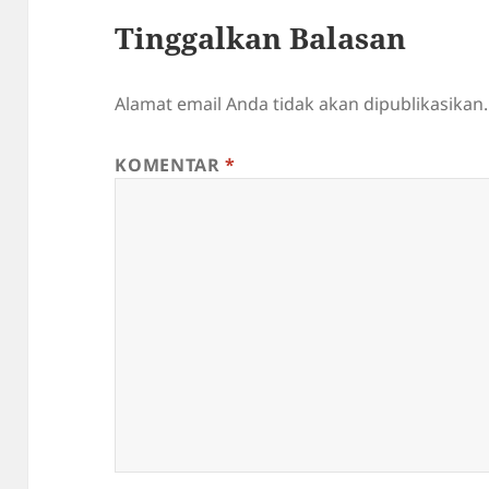
Tinggalkan Balasan
Alamat email Anda tidak akan dipublikasikan.
KOMENTAR
*