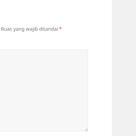
Ruas yang wajib ditandai
*