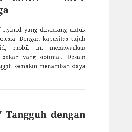
ga
hybrid yang dirancang untuk
esia. Dengan kapasitas tujuh
id, mobil ini menawarkan
 bakar yang optimal. Desain
 canggih semakin menambah daya
V Tangguh dengan