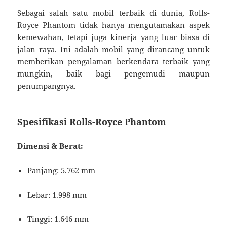
Sebagai salah satu mobil terbaik di dunia, Rolls-
Royce Phantom tidak hanya mengutamakan aspek
kemewahan, tetapi juga kinerja yang luar biasa di
jalan raya. Ini adalah mobil yang dirancang untuk
memberikan pengalaman berkendara terbaik yang
mungkin, baik bagi pengemudi maupun
penumpangnya.
Spesifikasi Rolls-Royce Phantom
Dimensi & Berat:
Panjang: 5.762 mm
Lebar: 1.998 mm
Tinggi: 1.646 mm