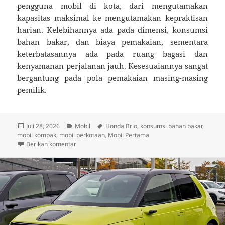
pengguna mobil di kota, dari mengutamakan
kapasitas maksimal ke mengutamakan kepraktisan
harian. Kelebihannya ada pada dimensi, konsumsi
bahan bakar, dan biaya pemakaian, sementara
keterbatasannya ada pada ruang bagasi dan
kenyamanan perjalanan jauh. Kesesuaiannya sangat
bergantung pada pola pemakaian masing-masing
pemilik.
Diposkan
Kategori
Tag
Juli 28, 2026
Mobil
Honda Brio
,
konsumsi bahan bakar
,
pada
mobil kompak
,
mobil perkotaan
,
Mobil Pertama
untuk Honda Brio dan Fenomena Mobil Kecil yang Di
Berikan komentar