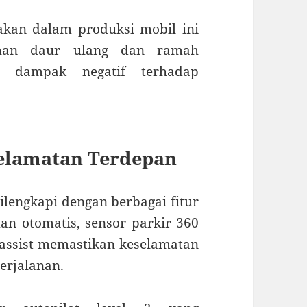
akan dalam produksi mobil ini
ahan daur ulang dan ramah
gi dampak negatif terhadap
elamatan Terdepan
ilengkapi dengan berbagai fitur
n otomatis, sensor parkir 360
g assist memastikan keselamatan
rjalanan.