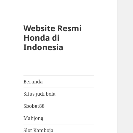
Website Resmi
Honda di
Indonesia
Beranda
Situs judi bola
Sbobet88
Mahjong
Slot Kamboja