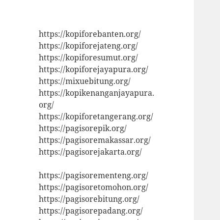
https://kopiforebanten.org/
https://kopiforejateng.org/
https://kopiforesumut.org/
https://kopiforejayapura.org/
https://mixuebitung.org/
https://kopikenanganjayapura.
org/
https://kopiforetangerang.org/
https://pagisorepik.org/
https://pagisoremakassar.org/
https://pagisorejakarta.org/
https://pagisorementeng.org/
https://pagisoretomohon.org/
https://pagisorebitung.org/
https://pagisorepadang.org/