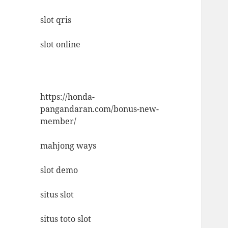
slot qris
slot online
https://honda-
pangandaran.com/bonus-new-
member/
mahjong ways
slot demo
situs slot
situs toto slot