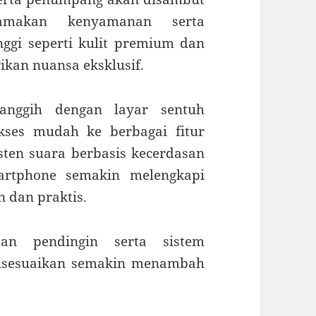
amakan kenyamanan serta
nggi seperti kulit premium dan
kan nuansa eksklusif.
 canggih dengan layar sentuh
ses mudah ke berbagai fitur
sten suara berbasis kecerdasan
martphone semakin melengkapi
 dan praktis.
an pendingin serta sistem
disesuaikan semakin menambah