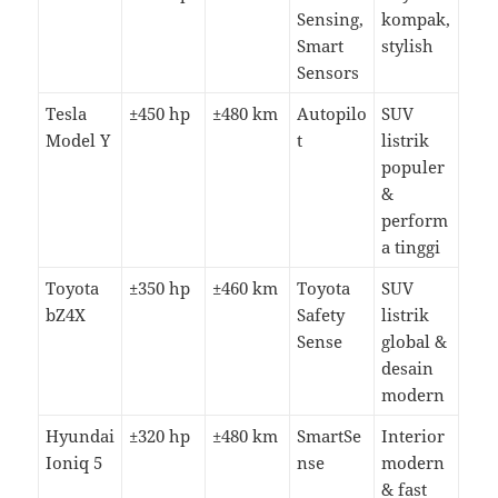
Sensing,
kompak,
Smart
stylish
Sensors
Tesla
±450 hp
±480 km
Autopilo
SUV
Model Y
t
listrik
populer
&
perform
a tinggi
Toyota
±350 hp
±460 km
Toyota
SUV
bZ4X
Safety
listrik
Sense
global &
desain
modern
Hyundai
±320 hp
±480 km
SmartSe
Interior
Ioniq 5
nse
modern
& fast