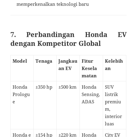
memperkenalkan teknologi baru
7. Perbandingan Honda EV
dengan Kompetitor Global
Model
Tenaga
Jangkau
Fitur
Kelebih
an EV
Kesela
an
matan
Honda
±350 hp
±500 km
Honda
SUV
Prologu
Sensing,
listrik
e
ADAS
premiu
m,
interior
luas
Honda e
±154 hp
±220 km
Honda
City EV