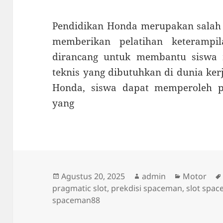
Pendidikan Honda merupakan salah 
memberikan pelatihan keterampi
dirancang untuk membantu siswa
teknis yang dibutuhkan di dunia ker
Honda, siswa dapat memperoleh p
yang
Diposkan
Penulis
Kategori
Agustus 20, 2025
admin
Motor
pada
pragmatic slot
,
prekdisi spaceman
,
slot spa
spaceman88