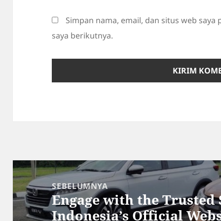
Simpan nama, email, dan situs web saya
saya berikutnya.
Navigasi
pos
SEBELUMNYA
Engage with the Trusted 
Pos
Indonesia’s Official Webs
sebelumnya: