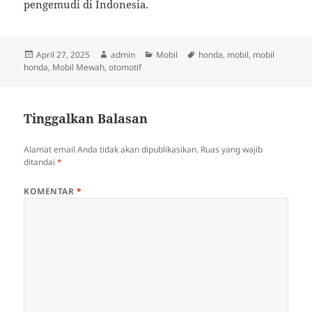
pengemudi di Indonesia.
Diposkan
Penulis
Kategori
Tag
April 27, 2025
admin
Mobil
honda
,
mobil
,
mobil
pada
honda
,
Mobil Mewah
,
otomotif
Tinggalkan Balasan
Alamat email Anda tidak akan dipublikasikan.
Ruas yang wajib
ditandai
*
KOMENTAR
*