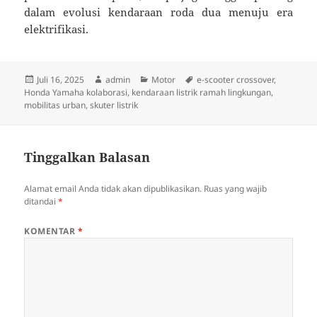
dalam evolusi kendaraan roda dua menuju era
elektrifikasi.
Diposkan
Penulis
Kategori
Tag
Juli 16, 2025
admin
Motor
e-scooter crossover
,
pada
Honda Yamaha kolaborasi
,
kendaraan listrik ramah lingkungan
,
mobilitas urban
,
skuter listrik
Tinggalkan Balasan
Alamat email Anda tidak akan dipublikasikan.
Ruas yang wajib
ditandai
*
KOMENTAR
*