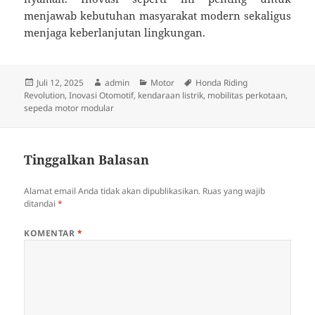
menjawab kebutuhan masyarakat modern sekaligus
menjaga keberlanjutan lingkungan.
Diposkan
Penulis
Kategori
Tag
Juli 12, 2025
admin
Motor
Honda Riding
pada
Revolution
,
Inovasi Otomotif
,
kendaraan listrik
,
mobilitas perkotaan
,
sepeda motor modular
Tinggalkan Balasan
Alamat email Anda tidak akan dipublikasikan.
Ruas yang wajib
ditandai
*
KOMENTAR
*