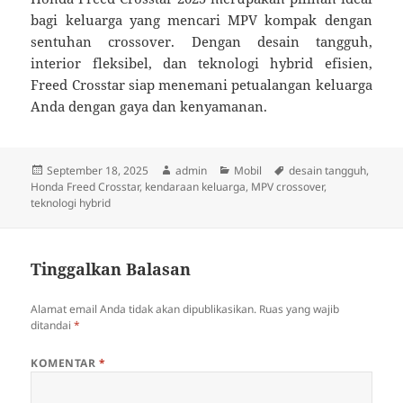
bagi keluarga yang mencari MPV kompak dengan
sentuhan crossover. Dengan desain tangguh,
interior fleksibel, dan teknologi hybrid efisien,
Freed Crosstar siap menemani petualangan keluarga
Anda dengan gaya dan kenyamanan.
Diposkan
Penulis
Kategori
Tag
September 18, 2025
admin
Mobil
desain tangguh
,
pada
Honda Freed Crosstar
,
kendaraan keluarga
,
MPV crossover
,
teknologi hybrid
Tinggalkan Balasan
Alamat email Anda tidak akan dipublikasikan.
Ruas yang wajib
ditandai
*
KOMENTAR
*