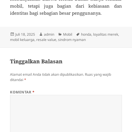
mobil, tetapi juga bagian dari kebiasaan dan
identitas bagi sebagian besar penggunanya.
Diposkan
Penulis
Kategori
Tag
Juli 18, 2025
admin
Mobil
honda
,
loyalitas merek
,
pada
mobil keluarga
,
resale value
,
sindrom nyaman
Tinggalkan Balasan
Alamat email Anda tidak akan dipublikasikan.
Ruas yang wajib
ditandai
*
KOMENTAR
*